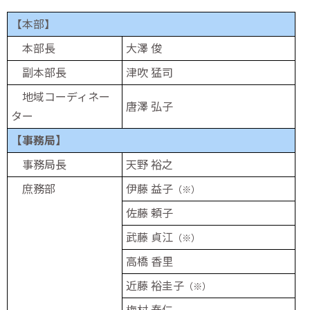
【本部】
本部長
大澤 俊
副本部長
津吹 猛司
地域コーディネー
唐澤 弘子
ター
【事務局】
事務局長
天野 裕之
庶務部
伊藤 益子
（※）
佐藤 頼子
武藤 貞江
（※）
高橋 香里
近藤 裕圭子
（※）
梅村 泰仁