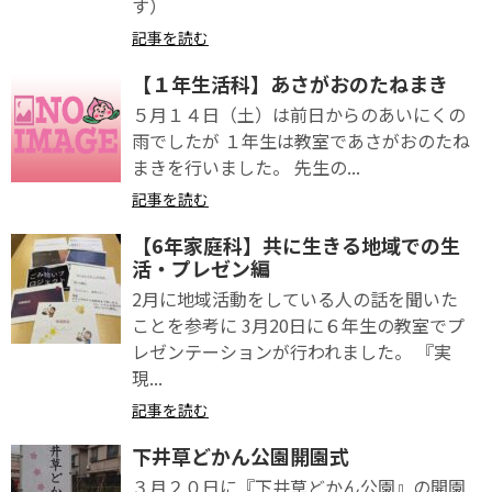
す）
記事を読む
【１年生活科】あさがおのたねまき
５月１４日（土）は前日からのあいにくの
雨でしたが １年生は教室であさがおのたね
まきを行いました。 先生の...
記事を読む
【6年家庭科】共に生きる地域での生
活・プレゼン編
2月に地域活動をしている人の話を聞いた
ことを参考に 3月20日に６年生の教室でプ
レゼンテーションが行われました。 『実
現...
記事を読む
下井草どかん公園開園式
３月２０日に『下井草どかん公園』の開園