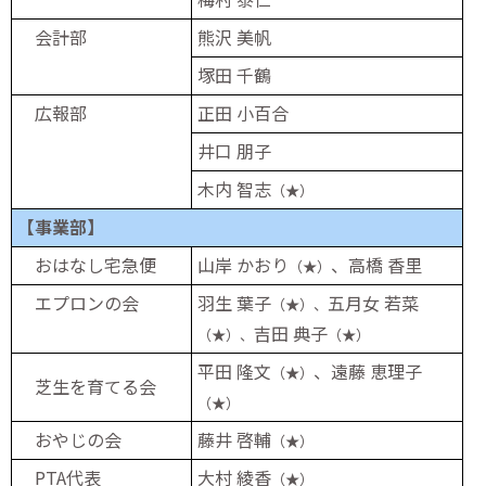
会計部
熊沢 美帆
塚田 千鶴
広報部
正田 小百合
井口 朋子
木内 智志
（★）
【事業部】
おはなし宅急便
山岸 かおり
、高橋 香里
（★）
エプロンの会
羽生 葉子
五月女 若菜
（★）、
吉田 典子
（★）
、
（★）
平田 隆文
、遠藤 恵理子
（★）
芝生を育てる会
（★）
おやじの会
藤井 啓輔
（★）
PTA代表
大村 綾香
（★）