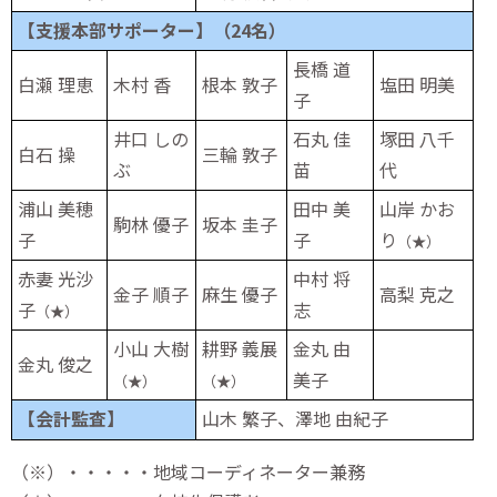
【支援本部サポーター】（24名）
長橋 道
白瀬 理恵
木村 香
根本 敦子
塩田
明美
子
井口 しの
石丸 佳
塚田 八千
白石 操
三輪 敦子
ぶ
苗
代
浦山 美穂
田中 美
山岸 かお
駒林 優子
坂本 圭子
子
子
り
（★）
赤妻 光沙
中村 将
金子 順子
麻生 優子
高梨 克之
子
志
（★）
小山 大樹
耕野 義展
金丸 由
金丸 俊之
美子
（★）
（★）
【会計監査】
山木 繁子、澤地 由紀子
（※）・・・・・地域コーディネーター兼務