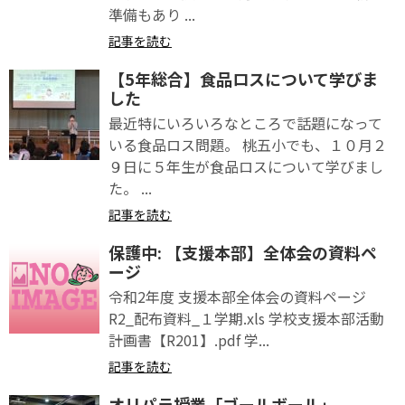
準備もあり ...
記事を読む
【5年総合】食品ロスについて学びま
した
最近特にいろいろなところで話題になって
いる食品ロス問題。 桃五小でも、１０月２
９日に５年生が食品ロスについて学びまし
た。 ...
記事を読む
保護中: 【支援本部】全体会の資料ペ
ージ
令和2年度 支援本部全体会の資料ページ
R2_配布資料_１学期.xls 学校支援本部活動
計画書【R201】.pdf 学...
記事を読む
オリパラ授業「ゴールボール」