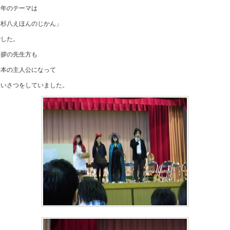
今年のテーマは
「杉八えほんのじかん」
でした。
挨拶の先生方も
絵本の主人公になって
あいさつをしていました。