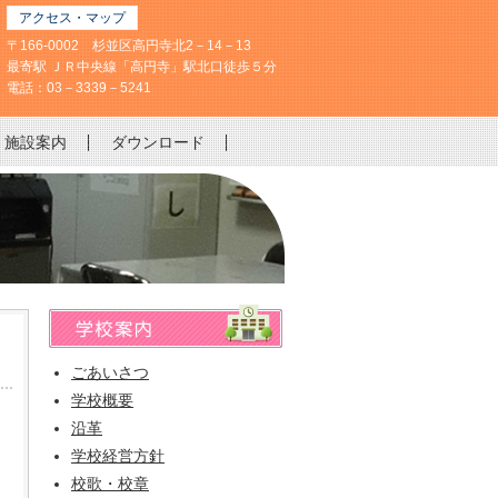
アクセス・マップ
〒166-0002 杉並区高円寺北2－14－13
最寄駅 ＪＲ中央線「高円寺」駅北口徒歩５分
電話：03－3339－5241
施設案内
ダウンロード
ごあいさつ
学校概要
沿革
学校経営方針
校歌・校章