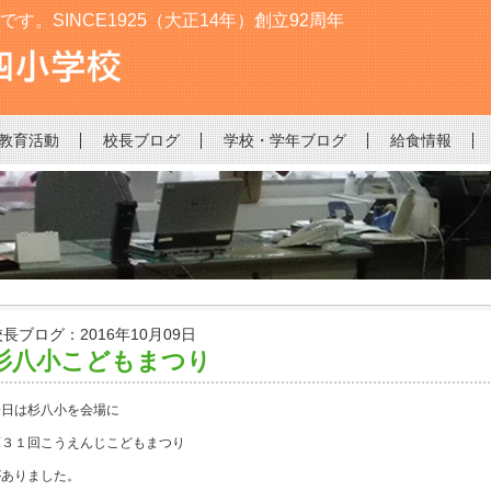
。SINCE1925（大正14年）創立92周年
教育活動
校長ブログ
学校・学年ブログ
給食情報
校長ブログ：2016年10月09日
杉八小こどもまつり
今日は杉八小を会場に
第３１回こうえんじこどもまつり
がありました。