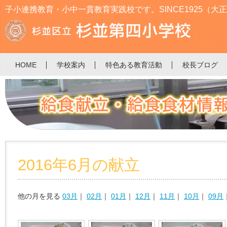
子小連携教育・小中一貫教育実践校です。SINCE1925（大正
HOME
学校案内
特色ある教育活動
校長ブログ
2016年6月の献立
他の月を見る
03月
｜
02月
｜
01月
｜
12月
｜
11月
｜
10月
｜
09月