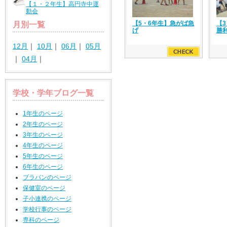
【１・２年生】高円寺中運
動会
【5・6年生】急がば急
【
月別一覧
げ
勝
12月
｜
10月
｜
06月
｜
05月
｜
04月
｜
学校・学年ブログ一覧
1年生のページ
2年生のページ
3年生のページ
4年生のページ
5年生のページ
6年生のページ
ブラバンのページ
保健室のページ
子小連携のページ
学校行事のページ
専科のページ