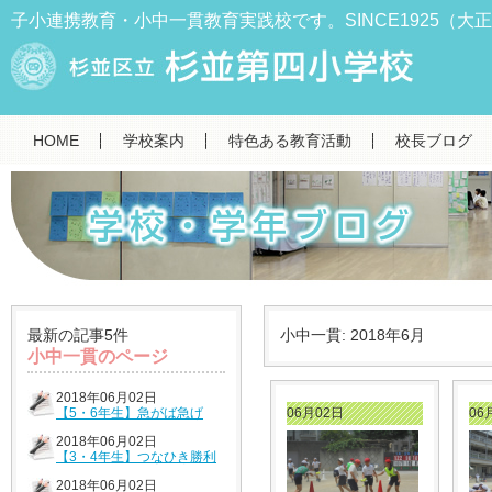
子小連携教育・小中一貫教育実践校です。SINCE1925（大正
HOME
学校案内
特色ある教育活動
校長ブログ
最新の記事5件
小中一貫: 2018年6月
小中一貫のページ
2018年06月02日
【5・6年生】急がば急げ
06月02日
06
2018年06月02日
【3・4年生】つなひき勝利
2018年06月02日