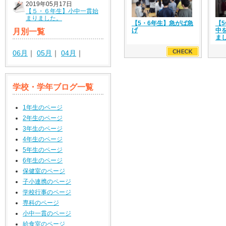
2019年05月17日
【５・６年生】小中一貫始
まりました。
【5・6年生】急がば急
【
げ
中
月別一覧
ま
06月
｜
05月
｜
04月
｜
学校・学年ブログ一覧
1年生のページ
2年生のページ
3年生のページ
4年生のページ
5年生のページ
6年生のページ
保健室のページ
子小連携のページ
学校行事のページ
専科のページ
小中一貫のページ
給食室のページ