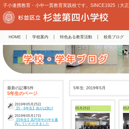
子小連携教育・小中一貫教育実践校です。SINCE1925（大正
HOME
学校案内
特色ある教育活動
校長ブログ
最新の記事5件
5年生: 2019年5月
5年生のページ
2019年05月25日
【5・6年生】急がば急げ
05月25日
05
2019年05月17日
【5年生】高円寺中の中を案
内していただきました