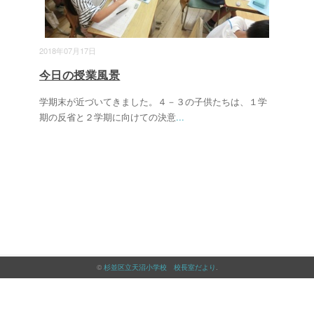
2018年07月17日
今日の授業風景
学期末が近づいてきました。４－３の子供たちは、１学
期の反省と２学期に向けての決意
...
©
杉並区立天沼小学校 校長室だより
.