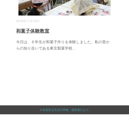
2018年11月16日
和菓子体験教室
今日は、６年生が和菓子作りを体験しました。私の昔か
らの知り合いである東京製菓学校
...
©
杉並区立天沼小学校 校長室だより
.