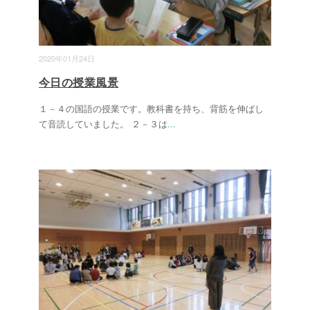
2020年01月24日
今日の授業風景
１－４の国語の授業です。教科書を持ち、背筋を伸ばし
て音読していました。 ２－３は
...