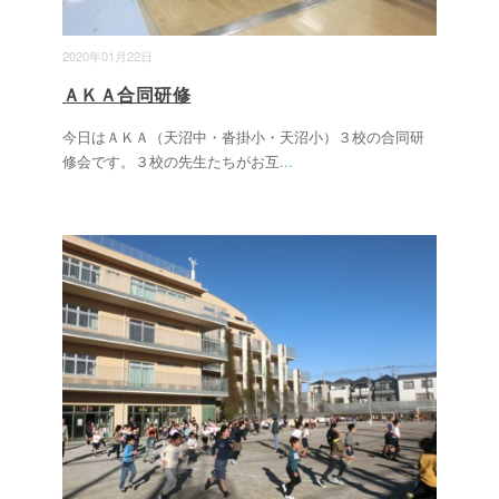
2020年01月22日
ＡＫＡ合同研修
今日はＡＫＡ（天沼中・沓掛小・天沼小）３校の合同研
修会です。３校の先生たちがお互
...