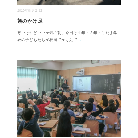
2020年01月21日
朝のかけ足
寒いけれどいい天気の朝。今日は１年・３年・こだま学
級の子どもたちが校庭でかけ足で
...