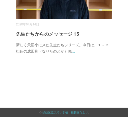
2020年04月14日
先生たちからのメッセージ 15
新しく天沼小に来た先生たちシリーズ。今日は、１－２
担任の成田和（なりたのどか）先
...
©
杉並区立天沼小学校 校長室だより
.