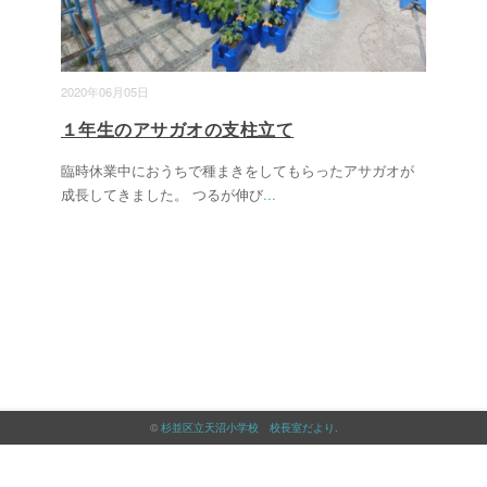
2020年06月05日
１年生のアサガオの支柱立て
臨時休業中におうちで種まきをしてもらったアサガオが
成長してきました。 つるが伸び
...
©
杉並区立天沼小学校 校長室だより
.