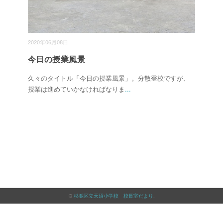
2020年06月08日
今日の授業風景
久々のタイトル「今日の授業風景」。分散登校ですが、
授業は進めていかなければなりま
...
©
杉並区立天沼小学校 校長室だより
.