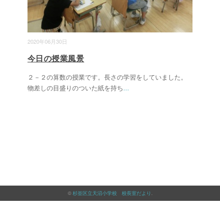
2020年06月30日
今日の授業風景
２－２の算数の授業です。長さの学習をしていました。
物差しの目盛りのついた紙を持ち
...
©
杉並区立天沼小学校 校長室だより
.