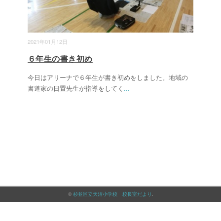
2021年01月12日
６年生の書き初め
今日はアリーナで６年生が書き初めをしました。地域の
書道家の日置先生が指導をしてく
...
©
杉並区立天沼小学校 校長室だより
.