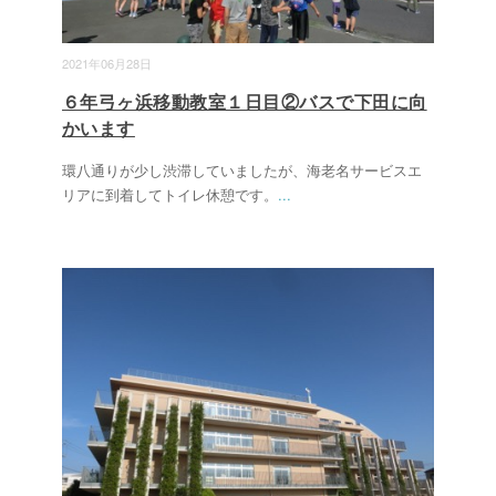
2021年06月28日
６年弓ヶ浜移動教室１日目②バスで下田に向
かいます
環八通りが少し渋滞していましたが、海老名サービスエ
リアに到着してトイレ休憩です。
...