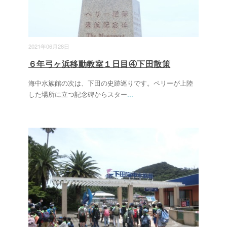
2021年06月28日
６年弓ヶ浜移動教室１日目④下田散策
海中水族館の次は、下田の史跡巡りです。ペリーが上陸
した場所に立つ記念碑からスター
...