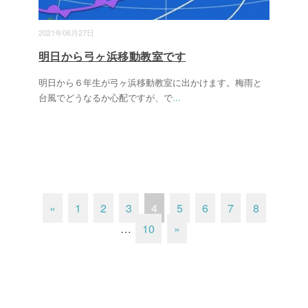
2021年06月27日
明日から弓ヶ浜移動教室です
明日から６年生が弓ヶ浜移動教室に出かけます。梅雨と
台風でどうなるか心配ですが、で
...
«
1
2
3
4
5
6
7
8
…
10
»