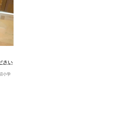
ださい
沼小学