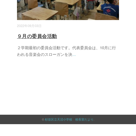
2022年09月03日
９月の委員会活動
２学期最初の委員会活動です。代表委員会は、10月に行
われる音楽会のスローガンを決
...
©
杉並区立天沼小学校 校長室だより
.