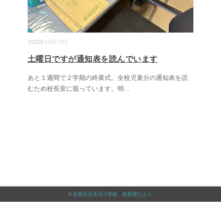
2022年12月17日
土曜日ですが通知表を読んでいます
あと１週間で２学期の終業式。全校児童分の通知表を読
むため校長室に籠っています。明
...
©
杉並区立天沼小学校 校長室だより
.