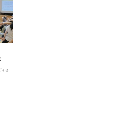
験
ピィさ