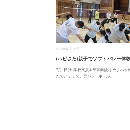
2023年07月03日
(ハピさた)親子でソフトバレー体
7月1日(土)学校支援本部事業(あまぬまハッ
たでい)として、元バレーボール
...