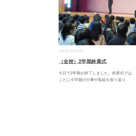
2023年12月25日
（全校）2学期終業式
今日で2学期が終了しました。終業式では、
ごとに今学期の行事や取組を振り返り
...