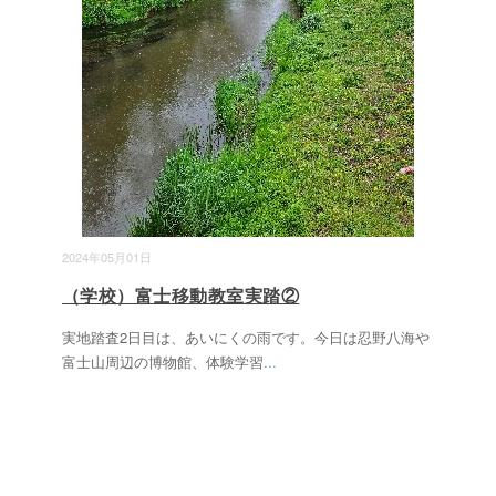
2024年05月01日
（学校）富士移動教室実踏②
実地踏査2日目は、あいにくの雨です。今日は忍野八海や
富士山周辺の博物館、体験学習
...