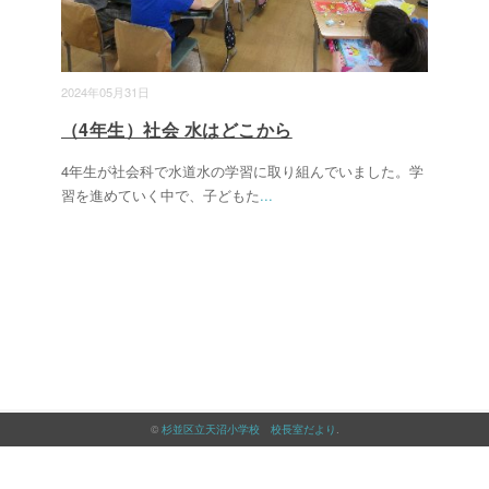
2024年05月31日
（4年生）社会 水はどこから
4年生が社会科で水道水の学習に取り組んでいました。学
習を進めていく中で、子どもた
...
©
杉並区立天沼小学校 校長室だより
.