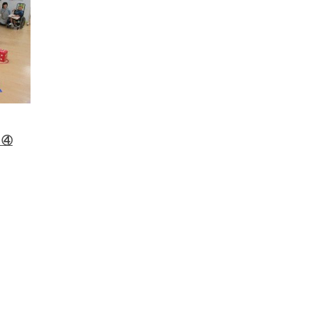
り④
ル」