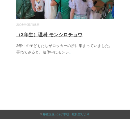
2026年05月08日
（3年生）理科 モンシロチョウ
3年生の子どもたちがロッカーの所に集まっていました。
尋ねてみると、連休中にモンシ
...
©
杉並区立天沼小学校 校長室だより
.