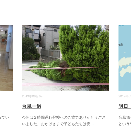
2019年09月09日
2019年
台風一過
明日（
ってい
今朝は２時間遅れ登校へのご協力ありがとうござ
台風1
いました。おかげさまで子どもたちは安
...
という