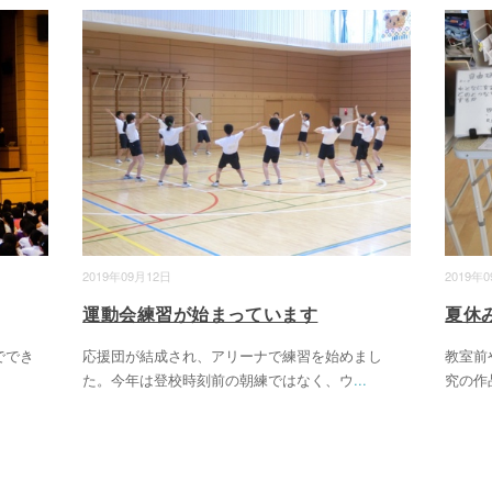
2019年09月12日
2019年
運動会練習が始まっています
夏休
ででき
応援団が結成され、アリーナで練習を始めまし
教室前
た。今年は登校時刻前の朝練ではなく、ウ
...
究の作