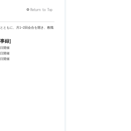
とともに、月1~2回会合を開き、教職
事録]
3日開催
0日開催
2日開催