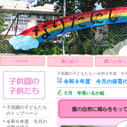
HOME
園の紹介
園のお知ら
子供園の子どもたち>>令和８年度 今月
令和８年度 今月の保育
５月 年長いるか組
子供園の子どもたち
のトップページ
令和６年度 今月の