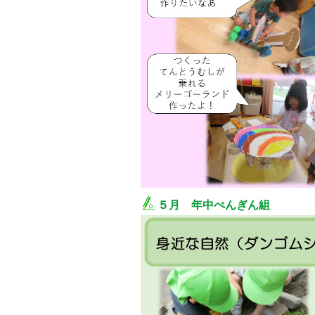
５月 年中ぺんぎん組