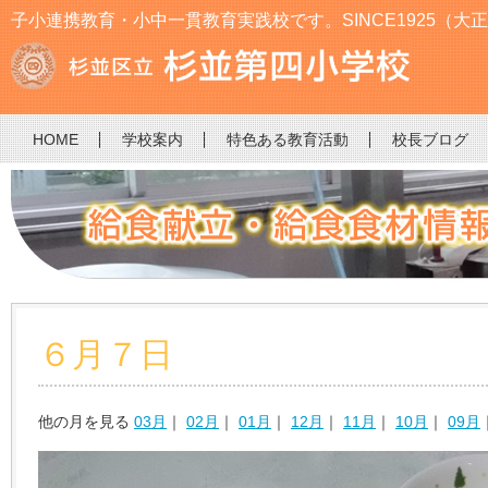
子小連携教育・小中一貫教育実践校です。SINCE1925（大正
HOME
学校案内
特色ある教育活動
校長ブログ
６月７日
他の月を見る
03月
｜
02月
｜
01月
｜
12月
｜
11月
｜
10月
｜
09月