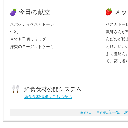
今日の献立
メッ
スパゲティペスカトーレ
ペスカトー
牛乳
漁師さんが
んだのが始
何でも千切りサラダ
えび、いか
洋梨のヨーグルトケーキ
よく煮込ん
て、蒸し暑
給食食材公開システム
給食食材情報はこちらから
前の日
｜
月の献立一覧
｜
次