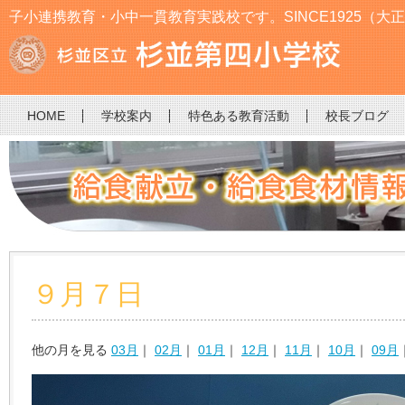
子小連携教育・小中一貫教育実践校です。SINCE1925（大正
HOME
学校案内
特色ある教育活動
校長ブログ
９月７日
他の月を見る
03月
｜
02月
｜
01月
｜
12月
｜
11月
｜
10月
｜
09月