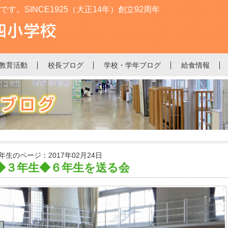
。SINCE1925（大正14年）創立92周年
教育活動
校長ブログ
学校・学年ブログ
給食情報
3年生のページ：2017年02月24日
◆３年生◆６年生を送る会