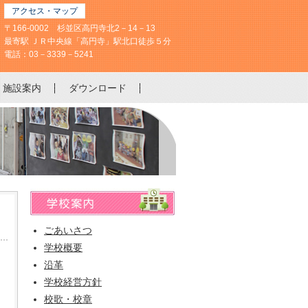
アクセス・マップ
〒166-0002 杉並区高円寺北2－14－13
最寄駅 ＪＲ中央線「高円寺」駅北口徒歩５分
電話：03－3339－5241
施設案内
ダウンロード
ごあいさつ
学校概要
沿革
学校経営方針
校歌・校章