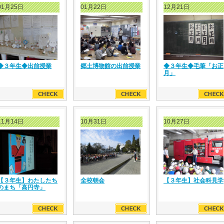
01月25日
01月22日
12月21日
◆３年生◆出前授業
郷土博物館の出前授業
◆３年生◆毛筆「お正
月」
11月14日
10月31日
10月27日
【３年生】わたしたち
全校朝会
【３年生】社会科見学
のまち「高円寺」