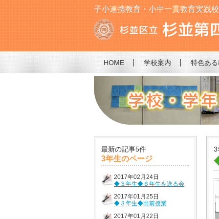
子小連携教育・小中一貫教育実践校です
HOME
学校案内
特色ある
最新の記事5件
3年生のページ
2017年02月24日
◆３年生◆６年生を送る会
2017年01月25日
◆３年生◆出前授業
2017年01月22日