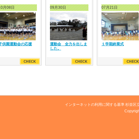
10月08日
09月30日
07月21日
子供園運動会の応援
運動会 全力を出しま
１学期終業式
した。
インターネットの利用に関する基準
杉並区
Copyri