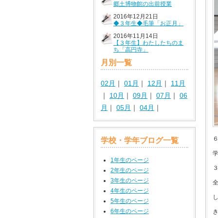
郷土博物館の出前授業
2016年12月21日
◆３年生◆毛筆「お正月」
2016年11月14日
【３年生】わたしたちのま
ち「高円寺」
月別一覧
02月
｜
01月
｜
12月
｜
11月
｜
10月
｜
09月
｜
07月
｜
06
月
｜
05月
｜
04月
｜
学校・学年ブログ一覧
1年生のページ
2年生のページ
3年生のページ
4年生のページ
5年生のページ
6年生のページ