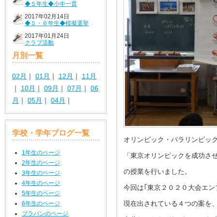
◆５年生◆小中一貫
2017年02月14日
◆５・６年生◆模擬選挙
2017年01月24日
クラブ活動
月別一覧
02月
｜
01月
｜
12月
｜
11月
｜
10月
｜
09月
｜
07月
｜
06
月
｜
05月
｜
04月
｜
学校・学年ブログ一覧
オリンピック・パラリンピッ
1年生のページ
「東京オリンピックを成功さ
2年生のページ
の授業を行いました。
3年生のページ
4年生のページ
今回は｢東京２０２０大会エン
5年生のページ
現在出されている４つの案を
6年生のページ
ブラバンのページ