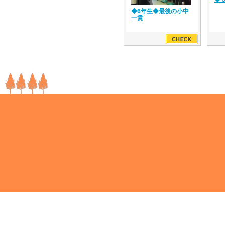
◆6年生◆最後の小中
一貫