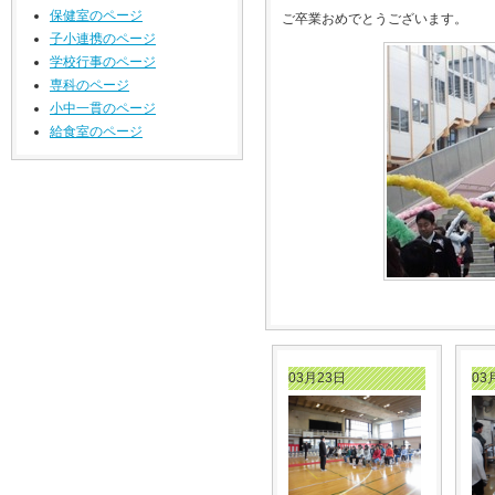
保健室のページ
ご卒業おめでとうございます。
子小連携のページ
学校行事のページ
専科のページ
小中一貫のページ
給食室のページ
03月23日
03