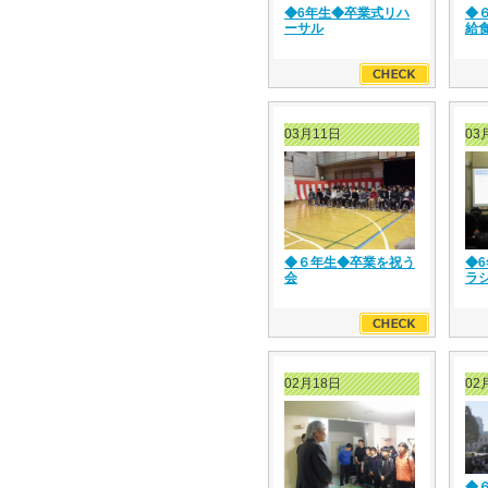
◆6年生◆卒業式リハ
◆
ーサル
給
03月11日
03
◆６年生◆卒業を祝う
◆
会
ラ
02月18日
02
◆