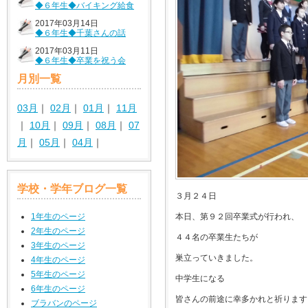
◆６年生◆バイキング給食
2017年03月14日
◆６年生◆千葉さんの話
2017年03月11日
◆６年生◆卒業を祝う会
月別一覧
03月
｜
02月
｜
01月
｜
11月
｜
10月
｜
09月
｜
08月
｜
07
月
｜
05月
｜
04月
｜
学校・学年ブログ一覧
３月２４日
本日、第９２回卒業式が行われ、
1年生のページ
2年生のページ
４４名の卒業生たちが
3年生のページ
巣立っていきました。
4年生のページ
5年生のページ
中学生になる
6年生のページ
皆さんの前途に幸多かれと祈ります
ブラバンのページ