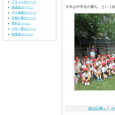
ブラバンのページ
今年は中学生の勝ち、という
保健室のページ
子小連携のページ
学校行事のページ
専科のページ
小中一貫のページ
給食室のページ
前の記事へ
｜
小