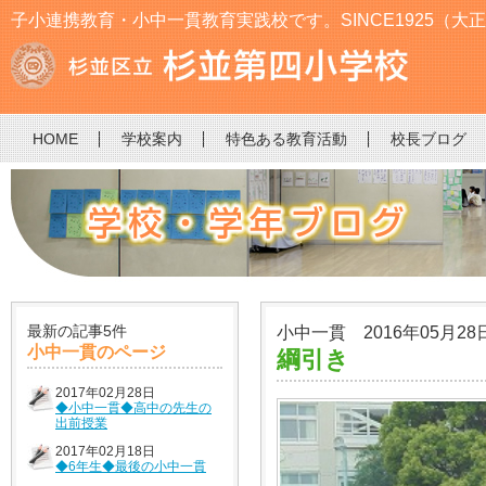
子小連携教育・小中一貫教育実践校です。SINCE1925（大正
HOME
学校案内
特色ある教育活動
校長ブログ
最新の記事5件
小中一貫 2016年05月28
小中一貫のページ
綱引き
2017年02月28日
◆小中一貫◆高中の先生の
出前授業
2017年02月18日
◆6年生◆最後の小中一貫