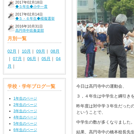
2017年02月18日
◆５年生◆小中一貫
2017年02月14日
◆５・６年生◆模擬選挙
2016年10月31日
高円寺中吹奏楽部
月別一覧
02月
｜
10月
｜
09月
｜
08月
｜
07月
｜
06月
｜
05月
｜
04
月
｜
今日は高円寺中の運動会、
学校・学年ブログ一覧
３，４年生は中学生と綱引き
1年生のページ
2年生のページ
昨年度は対中学３年生だった
3年生のページ
ということで、
4年生のページ
中学生の数が多くなりました
5年生のページ
6年生のページ
結果、高円寺中の橋本校長先