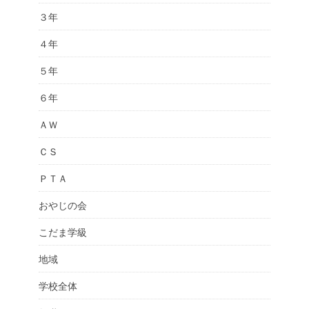
３年
４年
５年
６年
ＡＷ
ＣＳ
ＰＴＡ
おやじの会
こだま学級
地域
学校全体