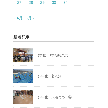
27
28
29
30
31
« 4月
6月 »
新着記事
（学校）1学期終業式
（5年生）着衣泳
（5年生）天沼まつり④