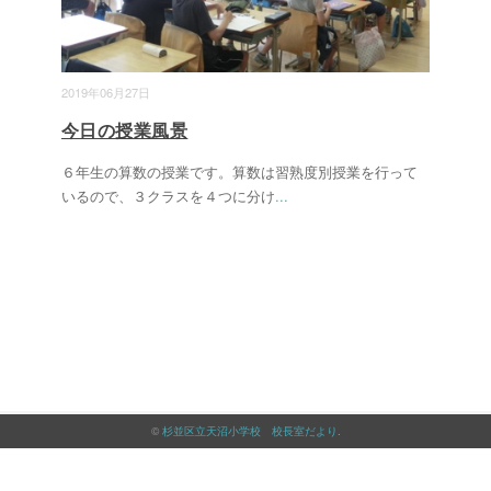
2019年06月27日
今日の授業風景
６年生の算数の授業です。算数は習熟度別授業を行って
いるので、３クラスを４つに分け
...
©
杉並区立天沼小学校 校長室だより
.