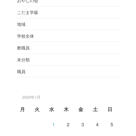
おやじの会
こだま学級
地域
学校全体
教職員
未分類
職員
2020年1月
月
火
水
木
金
土
日
1
2
3
4
5