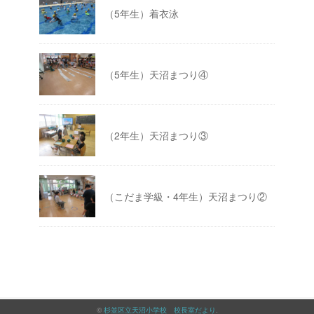
（5年生）着衣泳
（5年生）天沼まつり④
（2年生）天沼まつり③
（こだま学級・4年生）天沼まつり②
©
杉並区立天沼小学校 校長室だより
.