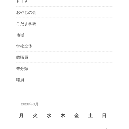
ＰＴＡ
おやじの会
こだま学級
地域
学校全体
教職員
未分類
職員
2020年3月
月
火
水
木
金
土
日