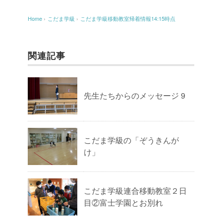
Home
›
こだま学級
›
こだま学級移動教室帰着情報14:15時点
関連記事
先生たちからのメッセージ 9
こだま学級の「ぞうきんが
け」
こだま学級連合移動教室２日
目②富士学園とお別れ