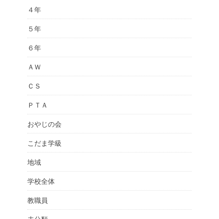
４年
５年
６年
ＡＷ
ＣＳ
ＰＴＡ
おやじの会
こだま学級
地域
学校全体
教職員