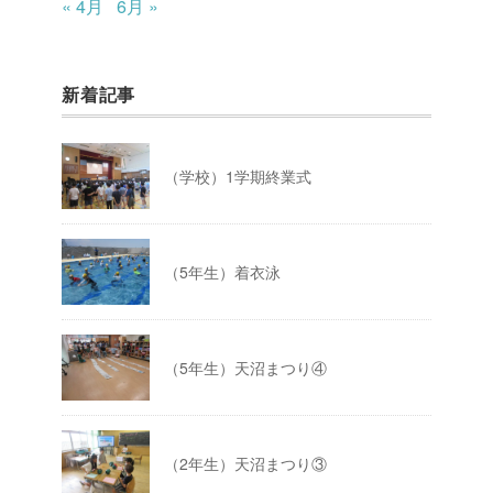
« 4月
6月 »
新着記事
（学校）1学期終業式
（5年生）着衣泳
（5年生）天沼まつり④
（2年生）天沼まつり③