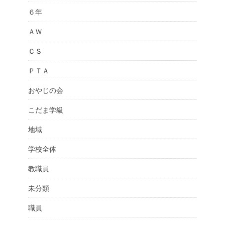
６年
ＡＷ
ＣＳ
ＰＴＡ
おやじの会
こだま学級
地域
学校全体
教職員
未分類
職員