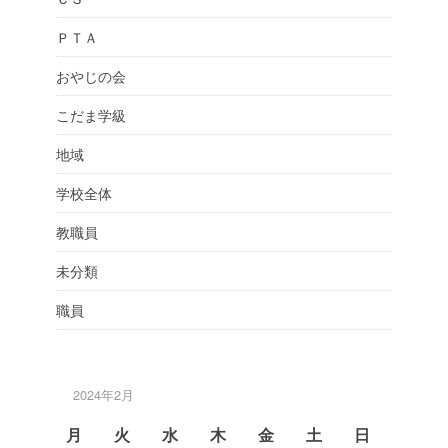
ＰＴＡ
おやじの会
こだま学級
地域
学校全体
教職員
未分類
職員
2024年2月
月
火
水
木
金
土
日