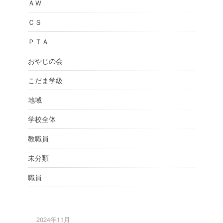
ＡＷ
ＣＳ
ＰＴＡ
おやじの会
こだま学級
地域
学校全体
教職員
未分類
職員
2024年11月