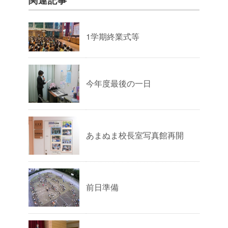
関連記事
1学期終業式等
今年度最後の一日
あまぬま校長室写真館再開
前日準備