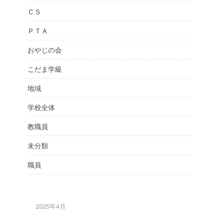
ＣＳ
ＰＴＡ
おやじの会
こだま学級
地域
学校全体
教職員
未分類
職員
2025年4月