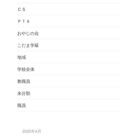
ＣＳ
ＰＴＡ
おやじの会
こだま学級
地域
学校全体
教職員
未分類
職員
2025年4月