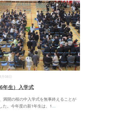
04月08日
・6年生）入学式
日、満開の桜の中入学式を無事終えることが
した。今年度の新1年生は、1
...