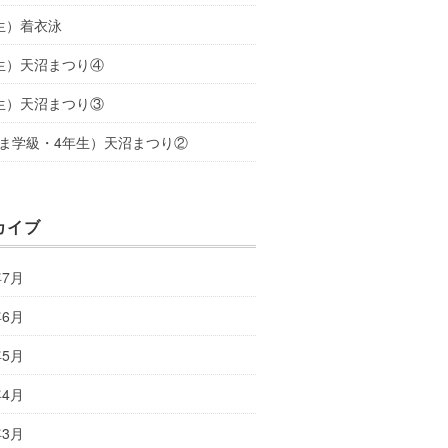
生）着衣泳
生）天沼まつり④
生）天沼まつり③
ま学級・4年生）天沼まつり②
カイブ
年7月
年6月
年5月
年4月
年3月