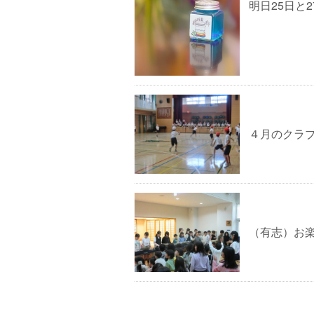
明日25日と
４月のクラ
（有志）お