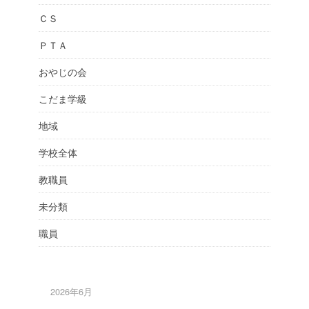
ＣＳ
ＰＴＡ
おやじの会
こだま学級
地域
学校全体
教職員
未分類
職員
2026年6月