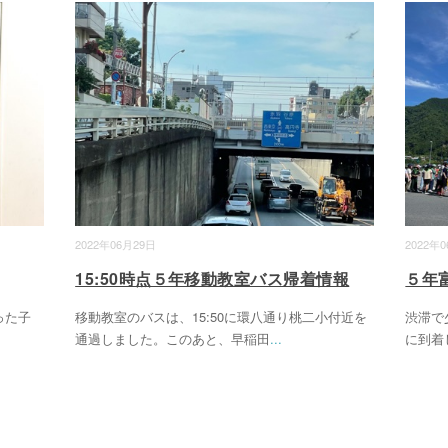
2022年06月29日
2022年
15:50時点５年移動教室バス帰着情報
５年
った子
移動教室のバスは、15:50に環八通り桃二小付近を
渋滞で
通過しました。このあと、早稲田
...
に到着