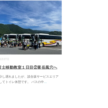
06月27日
富士移動教室１日目②富岳風穴へ
少し遅れましたが、談合坂サービスエリア
してトイレ休憩です。 バスの中
...