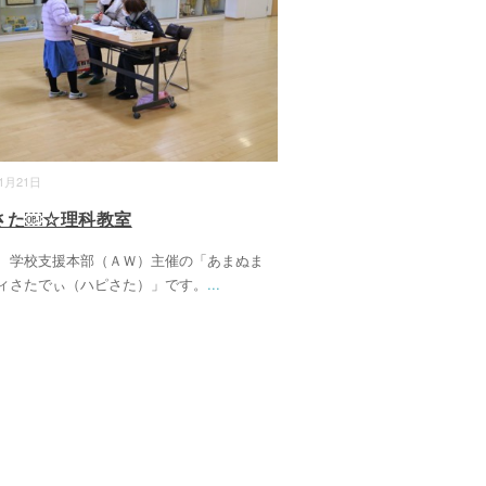
01月21日
さた￼☆理科教室
、学校支援本部（ＡＷ）主催の「あまぬま
ィさたでぃ（ハピさた）」です。
...