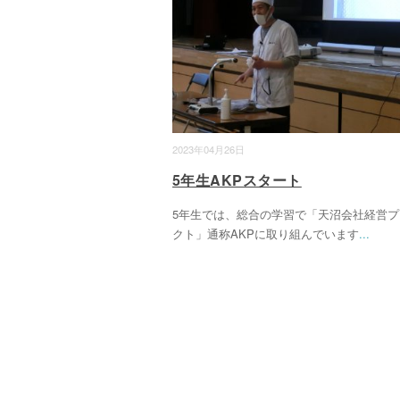
2023年04月26日
5年生AKPスタート
5年生では、総合の学習で「天沼会社経営プ
クト」通称AKPに取り組んでいます
...