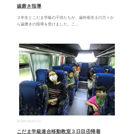
歯磨き指導
３年生とこだま学級の子供たちが、歯科衛生士の方々か
ら歯磨きの指導を受けました。こ
...
2018年06月01日
こだま学級連合移動教室３日目④帰着