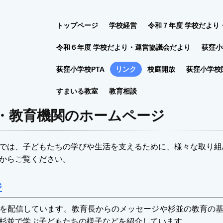
トップページ
学校経営
令和７年度 学校だより
令和６年度 学校だより・運営協議会だより
荻窪小
荻窪小学校PTA
リンク
校庭開放
荻窪小学校
すまいる教室
教育相談
・教育機関のホームページ
では、子どもたちの学びや生活を支えるために、様々な取り
からご覧ください。
ジ
を配信しています。教育長からのメッセージや杉並の教育の基
杉並で学ぶ子どもたちの様子などを紹介しています。