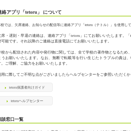
連絡アプリ「tetoru」 について
本校では、欠席連絡、お知らせの配信等に連絡アプリ「tetoru（テトル）」を使用し
欠席・遅刻・早退の連絡は、連絡アプリ「tetoru」にてお願いいたします。「te
付可能です。それ以降のご連絡は直接電話にてお願いいたします。
学校から配信された内容や発行物に関しては、全て学校の著作物となるため
ようお願いいたします。なお、無断で転載等を行い生じたトラブルの責は、
す。ご理解、ご協力をお願いいたします。
利用に際してご不明な点がございましたらヘルプセンターをご参照いただくか
tetoru保護者向けガイド
tetoruヘルプセンター
相談窓口一覧